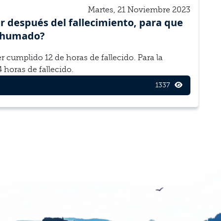
Martes, 21 Noviembre 2023
 después del fal­l­ec­imiento, para que
nhu­mado?
cumplido 12 de horas de fal­l­e­cido. Para la
horas de fallecido.
1337