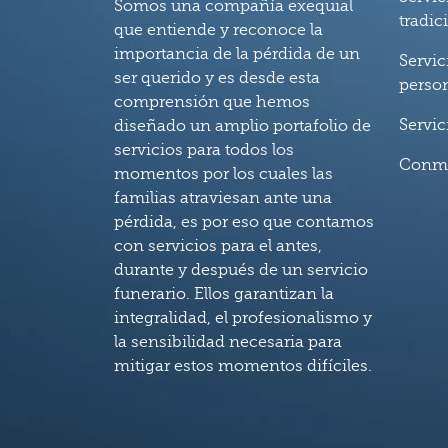
Somos una compañía exequial
tradic
que entiende y reconoce la
importancia de la pérdida de un
Servic
ser querido y es desde esta
perso
comprensión que hemos
Servic
diseñado un amplio portafolio de
servicios para todos los
Conm
momentos por los cuales las
familias atraviesan ante una
pérdida, es por eso que contamos
con servicios para el antes,
durante y después de un servicio
funerario. Ellos garantizan la
integralidad, el profesionalismo y
la sensibilidad necesaria para
mitigar estos momentos difíciles.