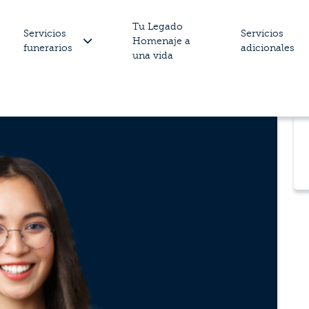
Tu Legado
Servicios
Servicios
Homenaje a
funerarios
adicionales
una vida