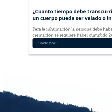
¿Cuanto tiempo debe tran­scur­rir
un cuerpo pueda ser velado o i
Para la inhu­mación la per­sona debe haber 
cremación se requiere haber cumplido 24 
Subido por: 1