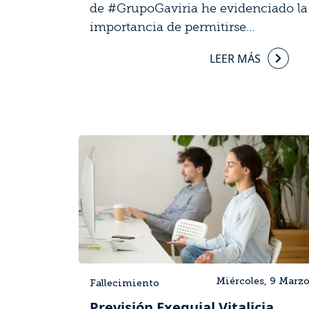
de #GrupoGaviria he evidenciado la
importancia de permitirse...
LEER MÁS
Miércoles, 9 Marz
Fallecimiento
Previsión Exequial Vitalicia