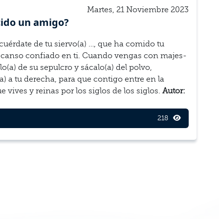
Martes, 21 Noviembre 2023
e­cido un amigo?
acuér­date de tu siervo(a) …, que ha comido tu
s­canso con­fi­ado en ti. Cuando ven­gas con majes­
o(a) de su sepul­cro y sácalo(a) del polvo,
a) a tu derecha, para que con­tigo entre en la
 vives y reinas por los sig­los de los siglos.
Autor:
218