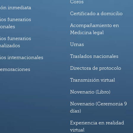
Coros
ión inmediata
Certificado a domicilio
ios funerarios
Acompañamiento en
ionales
Medicina legal
ios funerarios
Urnas
nalizados
Traslados nacionales
ios internacionales
Directora de protocolo
emoraciones
Transmisión virtual
Novenario (Libro)
Novenario (Ceremonia 9
días)
Experiencia en realidad
virtual