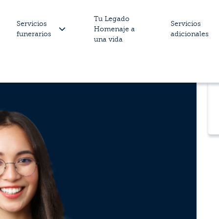
Tu Legado
Servicios
Servicios
Homenaje a
funerarios
adicionales
una vida