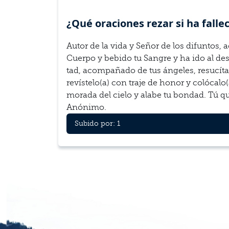
¿Qué ora­ciones rezar si ha fal­l­
Autor de la vida y Señor de los difun­tos, 
Cuerpo y bebido tu San­gre y ha ido al de
tad, acom­pañado de tus ánge­les, resucítal
revístelo(a) con traje de honor y colócalo(
morada del cielo y alabe tu bon­dad. Tú que
Anón­imo.
Subido por: 1