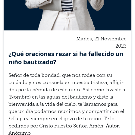
Martes, 21 Noviembre
2023
¿Qué ora­ciones rezar si ha fal­l­e­cido un
niño bau­ti­zado?
Señor de toda bon­dad, que nos rodea con su
cuidado y nos con­suela en nues­tra tris­teza, afligi­
dos por la pér­dida de este niño. Así como lavaste a
(Nom­bre) en las aguas del bautismo y diste la
bien­venida a la vida del cielo, te lla­mamos para
que un día podarnos reunirnos y com­par­tir con él
/​ella para siem­pre en el gozo de tu reino. Te lo
ped­i­mos por Cristo nue­stro Señor. Amén.
Autor:
Anón­imo