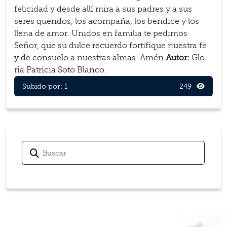
feli­ci­dad y desde allí mira a sus padres y a sus
seres queri­dos, los acom­paña, los ben­dice y los
llena de amor. Unidos en familia te ped­i­mos
Señor, que su dulce recuerdo for­ti­fique nues­tra fe
y de con­suelo a nues­tras almas. Amén
Autor:
Glo­
ria Patri­cia Soto Blanco.
Subido por: 1
249