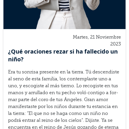
Martes, 21 Noviembre
2023
¿Qué ora­ciones rezar si ha fal­l­e­cido un
niño?
Era tu son­risa pre­sente en la tierra. Tú descendiste
al seno de esta familia, los con­tem­plaste uno a
uno, y esc­o­giste al más tierno. Lo rec­o­giste en tus
manos y arrul­lado en tu pecho voló con­tigo a for­
mar parte del coro de tus Ánge­les. Gran amor
man­i­fes­taste por los niños durante tu estancia en
la tierra: ”El que no se haga como un niño no
podrá entrar al reino de los cie­los”. Dijiste. Ya se
encuen­tra en el reino de Jesús gozando de eterna