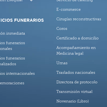
ión Exequial
Servicio de catering
E-commerce
Cirugías reconstructivas
ICIOS FUNERARIOS
Coros
ión inmediata
Certificado a domicilio
ios funerarios
Acompañamiento en
ionales
Medicina legal
ios funerarios
Urnas
nalizados
Traslados nacionales
ios internacionales
Directora de protocolo
emoraciones
Transmisión virtual
Novenario (Libro)