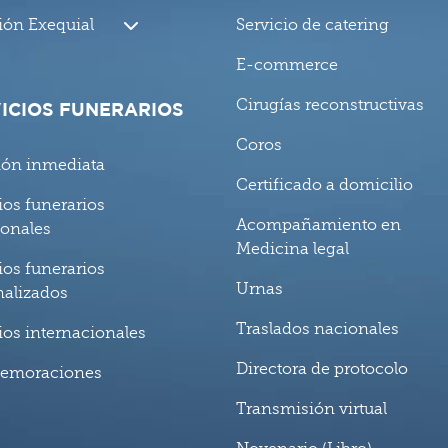
ión Exequial
Servicio de catering
E-commerce
Cirugías reconstructivas
ICIOS FUNERARIOS
Coros
ión inmediata
Certificado a domicilio
ios funerarios
Acompañamiento en
ionales
Medicina legal
ios funerarios
Urnas
nalizados
Traslados nacionales
ios internacionales
Directora de protocolo
emoraciones
Transmisión virtual