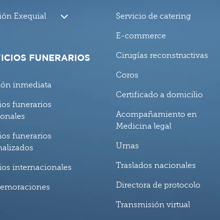
ión Exequial
Servicio de catering
E-commerce
Cirugías reconstructivas
ICIOS FUNERARIOS
Coros
ión inmediata
Certificado a domicilio
ios funerarios
Acompañamiento en
ionales
Medicina legal
ios funerarios
Urnas
nalizados
Traslados nacionales
ios internacionales
Directora de protocolo
emoraciones
Transmisión virtual