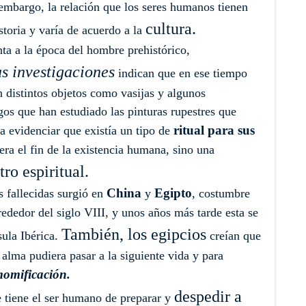
n embargo, la relación que los seres humanos tienen
cultura.
storia y varía de acuerdo a la
nta a la época del hombre prehistórico,
as investigaciones
indican que en ese tiempo
n distintos objetos como vasijas y algunos
os que han estudiado las pinturas rupestres que
ritual para sus
a evidenciar que existía un tipo de
era el fin de la existencia humana, sino una
ro espiritual.
China
Egipto
s fallecidas surgió en
y
, costumbre
ededor del siglo VIII, y unos años más tarde esta se
También, los egipcios
sula Ibérica.
creían que
l alma pudiera pasar a la siguiente vida y para
omificación.
despedir a
e tiene el ser humano de preparar y