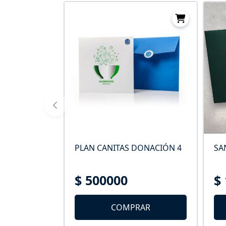
DEL
PLAN CANITAS DONACIÓN 4
SA
$ 500000
$
AR
COMPRAR