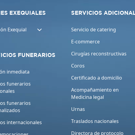
ES EXEQUIALES
SERVICIOS ADICIONA
ión Exequial
Servicio de catering
E-commerce
Cirugías reconstructivas
ICIOS FUNERARIOS
Coros
ón inmediata
Certificado a domicilio
ios funerarios
Acompañamiento en
ionales
Medicina legal
ios funerarios
Urnas
nalizados
Traslados nacionales
ios internacionales
Directora de protocolo
moraciones