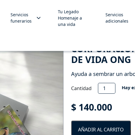
Tu Legado
Servicios
Servicios
Homenaje a
funerarios
adicionales
una vida
CORPORACIÓN
DE VIDA ONG
Ayuda a sembrar un arbo
Corporación
Hay e
Cantidad
Ambiental
Reserva
$
140.000
de
Vida
ONG
AÑADIR AL CARRITO
cantidad