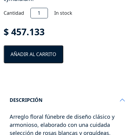
Fundamento
Cantidad
In stock
de
Rosas
$
457.133
-
SF7-
3
AÑADIR AL CARRITO
cantidad
DESCRIPCIÓN
Arreglo floral fúnebre de diseño clásico y
armonioso, elaborado con una cuidada
selección de rosas blancas y orquídeas,