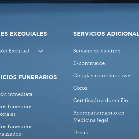
ES EXEQUIALES
SERVICIOS ADICIONA
ión Exequial
Servicio de catering
E-commerce
Cirugías reconstructivas
ICIOS FUNERARIOS
Coros
ión inmediata
Certificado a domicilio
ios funerarios
Acompañamiento en
ionales
Medicina legal
ios funerarios
Urnas
nalizados