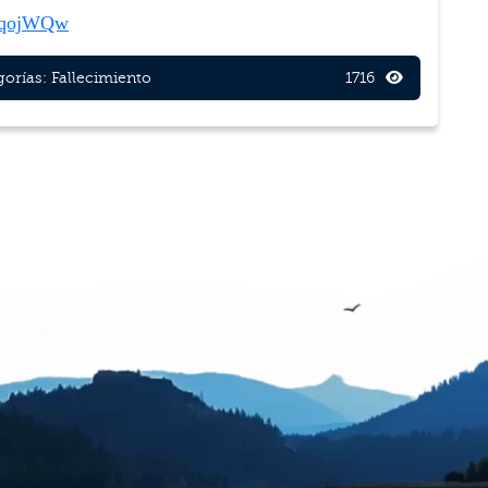
/3qojWQw
gorías:
Fallecimiento
1716