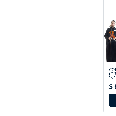
COR
(OR
IN
$ 