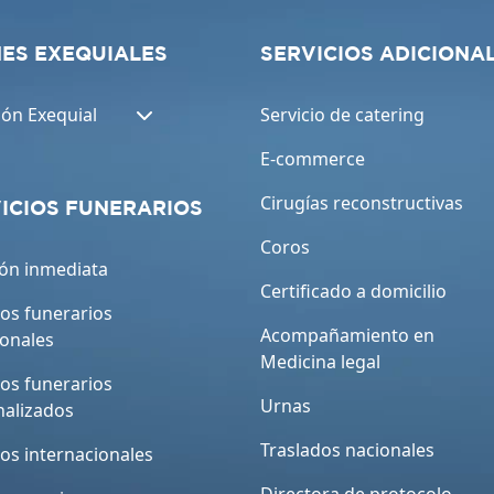
ES EXEQUIALES
SERVICIOS ADICIONA
ión Exequial
Servicio de catering
E-commerce
Cirugías reconstructivas
ICIOS FUNERARIOS
Coros
ón inmediata
Certificado a domicilio
ios funerarios
Acompañamiento en
ionales
Medicina legal
ios funerarios
Urnas
nalizados
Traslados nacionales
ios internacionales
Directora de protocolo