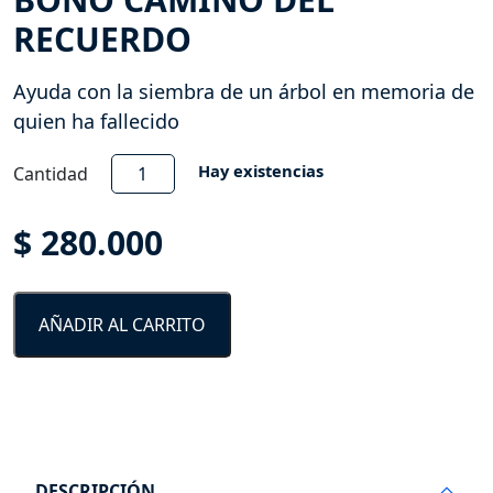
RECUERDO
Ayuda con la siembra de un árbol en memoria de
quien ha fallecido
Bono
Hay existencias
Cantidad
Camino
del
$
280.000
Recuerdo
cantidad
AÑADIR AL CARRITO
DESCRIPCIÓN