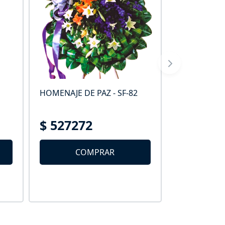
FANTASIA FL
HOMENAJE DE PAZ - SF-82
$ 39374
$ 527272
C
COMPRAR