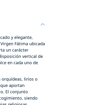
icado y elegante,
 Virgen Fátima ubicada
rta un carácter
disposición vertical de
ealce en cada uno de
rquídeas, lirios o
, que aportan
lo. El conjunto
ecogimiento, siendo
as religiosas,