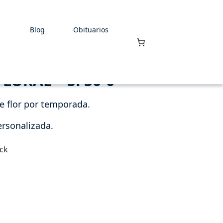
Blog
Obituarios
LORAL – SF50-0
de flor por temporada.
personalizada.
ock