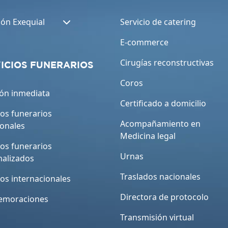
ión Exequial
Servicio de catering
E-commerce
Cirugías reconstructivas
ICIOS FUNERARIOS
Coros
ón inmediata
Certificado a domicilio
ios funerarios
Acompañamiento en
ionales
Medicina legal
ios funerarios
Urnas
nalizados
Traslados nacionales
ios internacionales
Directora de protocolo
moraciones
Transmisión virtual