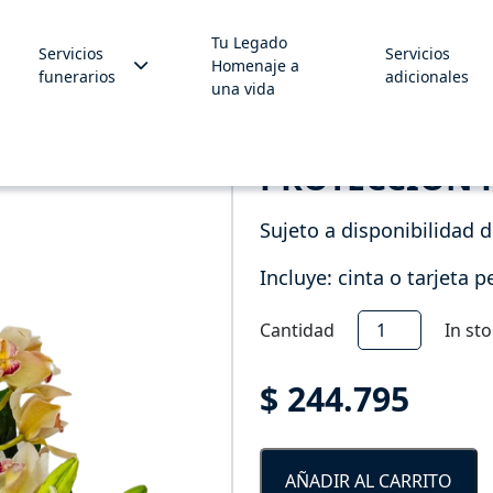
Tu Legado
Servicios
Servicios
Homenaje a
funerarios
adicionales
una vida
PROTECCIÓN F
Sujeto a disponibilidad 
Incluye: cinta o tarjeta 
Protección
Cantidad
In st
Floral
-
$
244.795
SF50-
0
cantidad
AÑADIR AL CARRITO