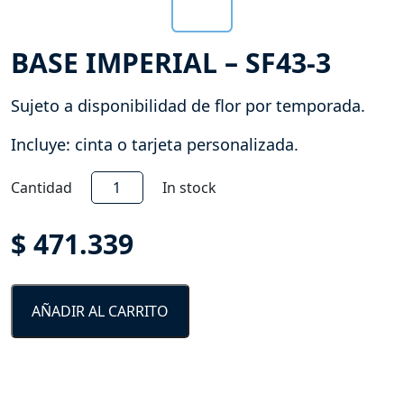
BASE IMPERIAL – SF43-3
Sujeto a disponibilidad de flor por temporada.
Incluye: cinta o tarjeta personalizada.
Base
Cantidad
In stock
Imperial
-
$
471.339
SF43-
3
cantidad
AÑADIR AL CARRITO