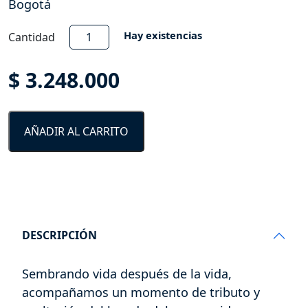
Bogotá
Siembra
Hay existencias
Cantidad
en
reserva
$
3.248.000
natural
Colina
los
AÑADIR AL CARRITO
Cerzos
cantidad
DESCRIPCIÓN
Sembrando vida después de la vida,
acompañamos un momento de tributo y