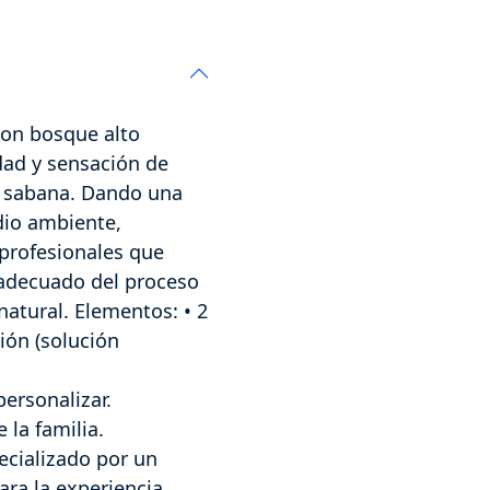
n bosque alto
dad y sensación de
la sabana. Dando una
dio ambiente,
 profesionales que
o adecuado del proceso
natural. Elementos: • 2
ión (solución
personalizar.
 la familia.
cializado por un
ara la experiencia