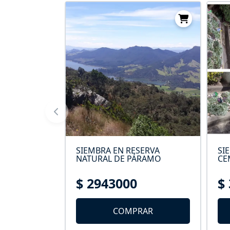
ERVA
SIEMBRA EN RESERVA
SI
A LOS
NATURAL DE PÁRAMO
CE
$ 2943000
$
AR
COMPRAR