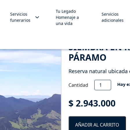
Tu Legado
Servicios
Servicios
Homenaje a
funerarios
adicionales
una vida
SIEMBRA EN 
PÁRAMO
Reserva natural ubicada 
Siembra
Hay e
Cantidad
en
reserva
$
2.943.000
natural
de
Páramo
AÑADIR AL CARRITO
cantidad