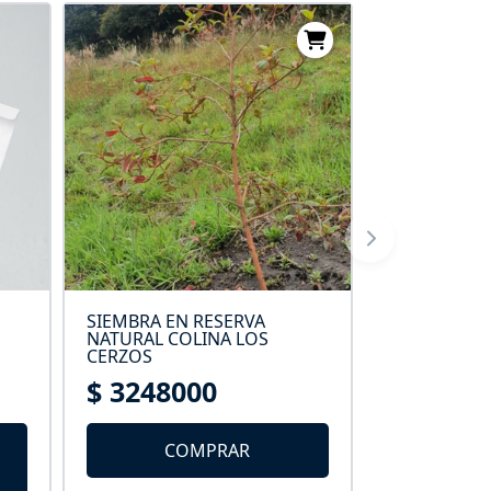
SIEMBRA EN RESERVA
SIEMBRA EN
NATURAL COLINA LOS
NATURAL D
CERZOS
$ 3248000
$ 29430
COMPRAR
C