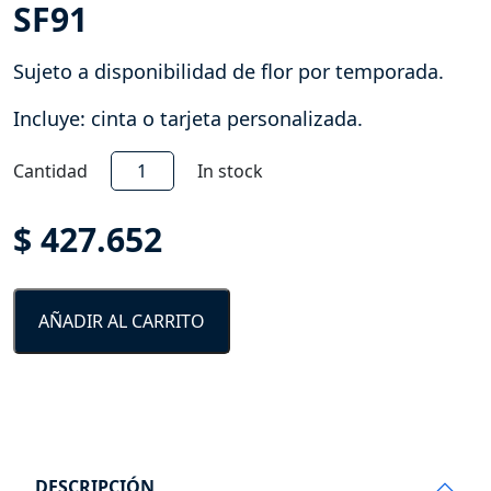
SF91
Sujeto a disponibilidad de flor por temporada.
Incluye: cinta o tarjeta personalizada.
Aliento
Cantidad
In stock
de
Primavera-
$
427.652
SF91
cantidad
AÑADIR AL CARRITO
DESCRIPCIÓN