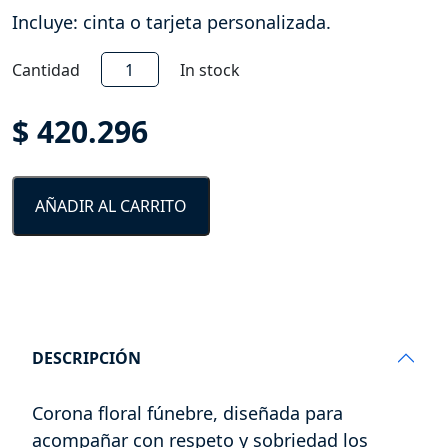
Incluye: cinta o tarjeta personalizada.
Aurora
Cantidad
In stock
Floral
-
$
420.296
SF92
cantidad
AÑADIR AL CARRITO
DESCRIPCIÓN
Corona floral fúnebre, diseñada para
acompañar con respeto y sobriedad los