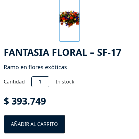
FANTASIA FLORAL – SF-17
Ramo en flores exóticas
Fantasia
Cantidad
In stock
Floral
-
$
393.749
SF-
17
cantidad
AÑADIR AL CARRITO