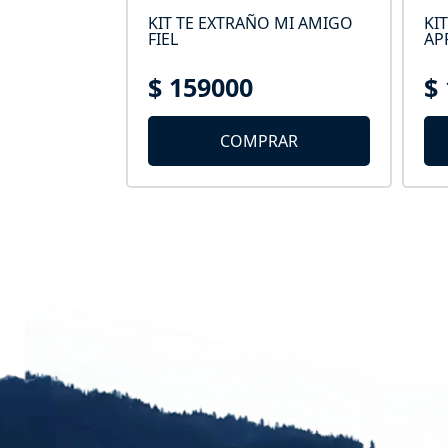
ENCIA
KIT TE EXTRAÑO MI AMIGO
KI
DA
FIEL
AP
$ 159000
$
AR
COMPRAR