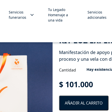
Tu Legado
Servicios
Servicios
Homenaje a
funerarios
adicionales
una vida
KIT LUZ EXP
Manifestación de apoyo p
proceso y una vela con d
Hay existenci
Cantidad
Kit
luz
$
101.000
experiencia
renovadora
cantidad
AÑADIR AL CARRITO