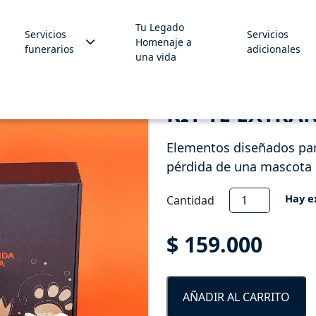
Tu Legado
Servicios
Servicios
Homenaje a
funerarios
adicionales
una vida
KIT TE EXTRA
Elementos diseñados para
pérdida de una mascota
Kit
Hay e
Cantidad
te
extraño
$
159.000
mi
amigo
fiel
AÑADIR AL CARRITO
cantidad