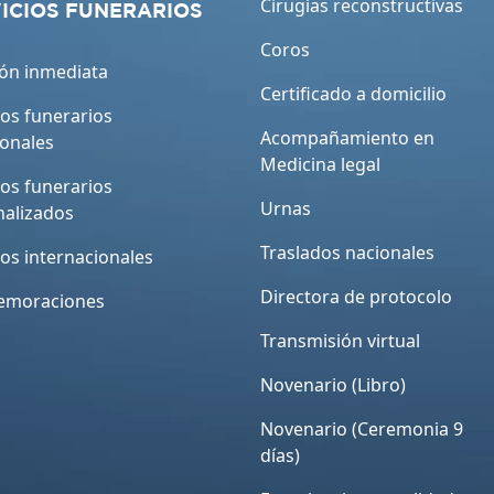
Cirugías reconstructivas
ICIOS FUNERARIOS
Coros
ón inmediata
Certificado a domicilio
ios funerarios
Acompañamiento en
ionales
Medicina legal
ios funerarios
Urnas
nalizados
Traslados nacionales
ios internacionales
Directora de protocolo
moraciones
Transmisión virtual
Novenario (Libro)
Novenario (Ceremonia 9
días)