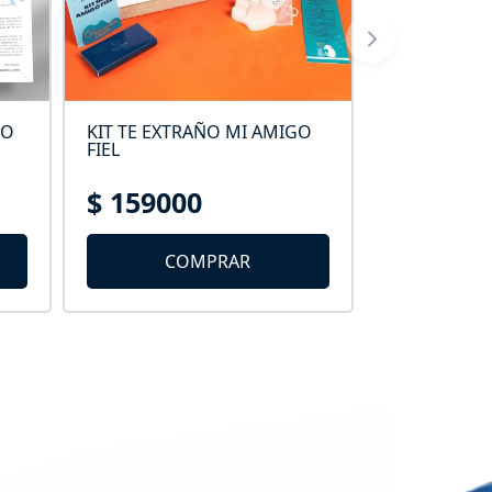
JO
KIT TE EXTRAÑO MI AMIGO
KIT NATURA
FIEL
$ 159000
$ 66100
COMPRAR
C