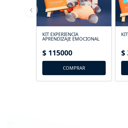
 MAR
KIT EXPERIENCIA
KI
APRENDIZAJE EMOCIONAL
$ 115000
$
AR
COMPRAR