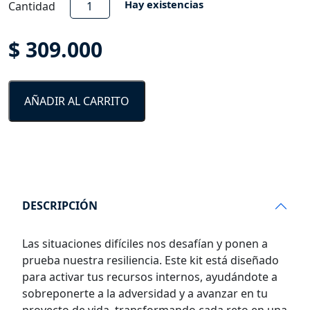
Kit
Hay existencias
Cantidad
Vida
y
$
309.000
Resiliencia
cantidad
AÑADIR AL CARRITO
DESCRIPCIÓN
Las situaciones difíciles nos desafían y ponen a
prueba nuestra resiliencia. Este kit está diseñado
para activar tus recursos internos, ayudándote a
sobreponerte a la adversidad y a avanzar en tu
proyecto de vida, transformando cada reto en una